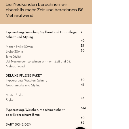
Bei Neukunden berechnen wir
ebenfalls mehr Zeit und berechnen 5€
Mehraufwand
€
Typberatung, Waschen, Kopfhaut und Haarpflege,
Schnitt und Styling
40
35
Master Stylist 30min
30
Stylist 30min
Jung Stylist
Bei Neukunden berechnen wir mehr Zeit und 5€
Mehraufwand
DELUXE PFLEGE PAKET
50
Typberatung, Waschen, Schnitt,
45
Gesichtsmaske und Styling
Master Stylist
​26
Stylist
​8-18
Typberatung, Waschen, Maschinenschnitt
oder Kranzschnitt 15min
60-
82
BART SCHEIDEN